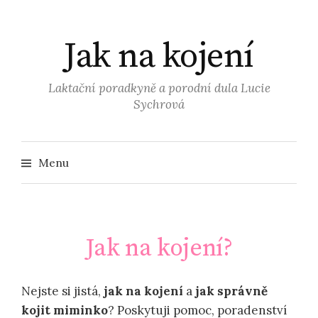
Přejít
k
Jak na kojení
obsahu
webu
Laktační poradkyně a porodní dula Lucie
Sychrová
Vyhledá
Menu
Jak na kojení?
Nejste si jistá,
jak na kojení
a
jak správně
kojit miminko
? Poskytuji pomoc, poradenství